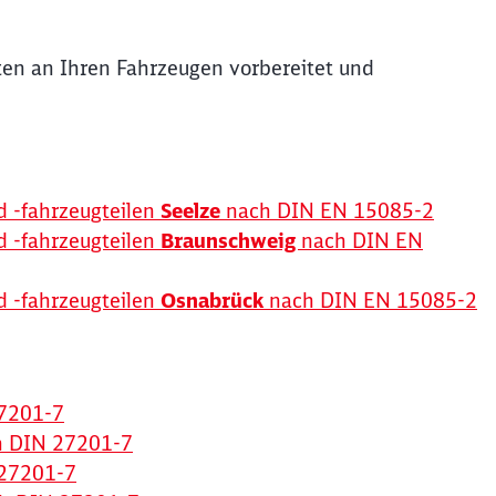
Schl
Möchten Sie zu
weitergeleitet werden?
iten an Ihren Fahrzeugen vorbereitet und
Abbrechen
Weiter
d -fahrzeugteilen
Seelze
nach DIN EN 15085-2
d -fahrzeugteilen
Braunschweig
nach DIN EN
d -fahrzeugteilen
Osnabrück
nach DIN EN 15085-2
7201-7
h DIN 27201-7
27201-7